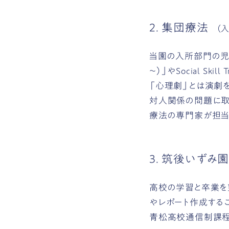
2. 集団療法
（
当園の入所部門の児
～）」やSocial Ski
「心理劇」とは演劇を用
対人関係の問題に取
療法の専門家が担当
3. 筑後いず
高校の学習と卒業を
やレポート作成する
青松高校通信制課程